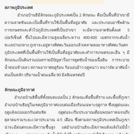
สภาพภูมิประเทศ
อำเภอบ้านธิมีลักษณะภูมิประเทศเป็น 2 ลักษณะ คือเป็นพื้นที่ป่าเขามี
ความลาดชันและเป็นพื้นที่ราบใช้เป็นพื้นที่อยู่อาศัย และประกอบอาชีพด้าน
การเกษตรและทั่วไปภูมิประเทศที่เป็นป่าเขา จะมีความลาดชันตั้งแต่ 5
เปอร์เซ็นต์ ขึ้นไปและมีความสูงเฉลี่ยระหว่าง 400-600 เมตรจากระดับน้ำ
ทะเลปานกลาง ภูเขาจะอยู่ทางทิศตะวันออกแล้วเทลาดลงมาทางทิศตะวันตก
ภูมิประเทศที่เป็นพื้นที่ราบใช้เป็นพื้นที่อยู่อาศัยและทำการเกษตรและอื่น ๆ มี
ลักษณะเป็นดินร่วนปนทรายมีปัญหาในการดูดซับน้ำของเนื้อดิน การระบาย
น้ำค่อนข้างเลว สภาพอากาศฤดูร้อน ร้อนอบอ้าว ฤดูหนาว หนาวจัด อาศัยน้ำ
ฝนเป็นหลัก ปริมาณน้ำฝนเฉลี่ย 90 มิลลิเมตรต่อปี
ลักษณะภูมิอากาศ
อำเภอบ้านธิพื้นที่ทั้งหมดแบ่งเป็น 2 ลักษณะคือพื้นที่ราบ และพื้นที่ภูเขา
อำเภอบ้านธิอยู่ในเขตภูมิอากาศแบบฝนเมืองร้อนเฉพาะฤดูกาล ซึ่งฤดูฝนและ
ฤดูแล้งแบ่งแยกกันเด่นชัด ฤดูฝนจะเริ่มประมาณเดือนพฤษภาคมจนถึง
ตุลาคมรวมระยะเวลาประมาณ 4-5 เดือน ซึ่งตามสภาพภูมิประเทศเป็นภูเขา
น่าจะมีฝนตกและมีความชื้นสูง แต่อำเภอบ้านธิจะมีสภาพแห้งแล้งไม่มีน้ำ