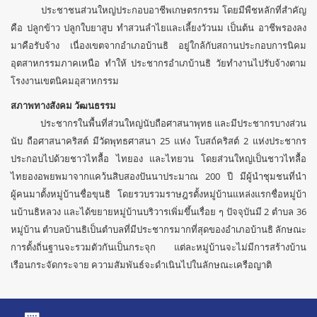
ประชาชนส่วนใหญ่ประกอบอาชีพเกษตรกรรม โดยมีพืชหลักที่สำคัญ
คือ ปลูกข้าว ปลูกใบยาสูบ ทำสวนลำไยและเลี้ยงวัวนม เป็นต้น อาชีพรองลง
มาคือรับจ้าง เนื่องเขตจากอำเภอบ้านธิ อยู่ใกล้กับสถานประกอบการนิคม
อุตสาหกรรมภาคเหนือ ทำให้ ประชากรอำเภบ้านธิ วัยทำงานไปรับจ้างตาม
โรงงานเขตนิคมอุสาหกรรม
สภาพทางสังคม วัฒนธรรม
ประชากรในพื้นที่ส่วนใหญ่นับถือศาสนาพุทธ และมีประชากรบางส่วน
นับ ถือศาสนาคริสต์ มีวัดพุทธศาสนา 25 แห่ง โบสถ์คริสต์ 2 แห่งประชากร
ประกอบไปด้วยชาวไทลื้อ ไทยอง และไทยวน โดยส่วนใหญ่เป็นชาวไทลื้อ
ไทยองอพยพมาจากแคว้นสิบสองปันนาประมาณ 200 ปี มีผู้นำชุมชนที่นำ
ผู้คนมาตั้งหมู่บ้านชื่อขุนธิ โดยรวบรวมราษฎรตั้งหมู่บ้านแหล่งแรกชื่อหมู่บ้า
นบ้านธิหลวง และได้ขยายหมู่บ้านบริวารเพิ่มขึ้นเรื่อย ๆ ปัจจุบันมี 2 ตำบล 36
หมู่บ้าน ตำบลบ้านธิเป็นตำบลที่มีประชากรมากที่สุดของอำเภอบ้านธิ ลักษณะ
การตั้งถิ่นฐานจะรวมตัวกันเป็นกระจุก แต่ละหมู่บ้านจะไม่มีการสร้างบ้าน
เรือนกระจัดกระจาย ความสัมพันธ์จะดำเนินไปในลักษณะเครือญาติ