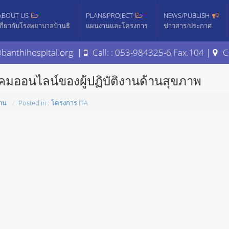
ABOUT US
PLAN&PROJECT
NEWS/PUBLISH
เกี่ยวกับโรงพยาบาลบ้านธิ
แผนงานและโครงการ
ข่าวสาร/ประกาศ
banthihospital.org |
Call: : 053-984325-6 Fax.104 |
C
งคมออนไลน์ของผู้ปฏิบัติงานด้านสุขภาพ
งาน
Posted in : โครงการ ITA